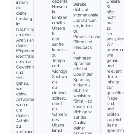
dezente
Unsere
indem
Bereite
Hinweise
KI
du
dich auf
in
hört
deine
internationale
Echtzeit
nicht
Leistung
Jobchancen
erhältst.
nur
im
vor, indem
Unsere
zu,
Nachhinein
du
KI
sie
ansiehst.
Probesinterviews
gibt
analysiert.
Analysiere
führst und
sanfte
Wir
deine
Feedback
Impulse
bewerten,
Körpersprache,
in
zu
wie
identifiziere
mehreren
Tempo
genau
nervöse
Sprachen
und
und
Gewohnheiten
erhältst.
wichtigen
relevant
und
Übe in der
Stichwörtern,
deine
sieh
Sprache,
die
Inhalte
genau,
in der du
du
zur
wie
dich am
einbinden
gestellten
deine
wohlsten
solltest,
Frage
Antworten
fühlst – so
damit
sind,
wirken,
kannst du
du
und
um
dich ganz
während
prüfen
deinen
auf die
des
zugleich
Auftritt
Qualität
Übens
deine
zu
deiner
lernst
Sprechmuster,
verfeinern
Antworten