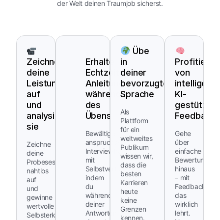
der Welt deinen Traumjob sicherst.
Übe
Zeichne
Erhalte
in
Profitiere
deine
Echtzeit-
deiner
von
Leistung
Anleitung
bevorzugten
intelligent
auf
während
Sprache
KI-
und
des
gestützte
Als
analysiere
Übens
Feedback
Plattform
sie
für ein
Bewältige
Gehe
weltweites
anspruchsvolle
über
Zeichne
Publikum
Interviewfragen
einfache
deine
wissen wir,
mit
Bewertungen
Probesessions
dass die
Selbstvertrauen,
hinaus
nahtlos
besten
indem
– mit
auf
Karrieren
du
Feedback,
und
heute
während
das
gewinne
keine
deiner
wirklich
wertvolle
Grenzen
Antworten
lehrt.
Selbsterkenntnis,
kennen.