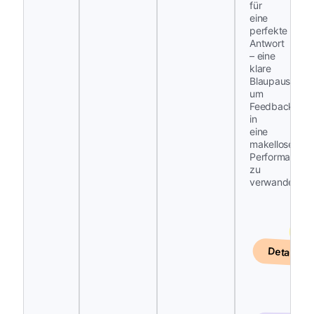
für
eine
perfekte
Antwort
– eine
klare
Blaupause,
um
Feedback
in
eine
makellose
Performance
Ge
zu
verwandeln.
Detaillie