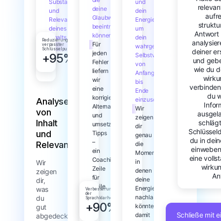
Substanz
und
relevan
deine
und
dein
aufr
Glaubwürdigkeit
Relevanz
Energieniveau,
struktu
beeinträchtigen
deines
um
Antwort 
können.
Inhalts.
dein
Reduzierung
analysier
Für
verpasster
wahrgenommenes
Schlüsselpunkte
deiner er
jeden
+95%
Selbstvertrauen
und gebe
Fehler
von
wie du d
liefern
Anfang
wirku
wir
bis
verbinden 
eine
Ende
du w
korrigierte
einzuschätzen.
Analyse
Infor
Alternative
Wir
von
ausgela
und
zeigen
Inhalt
schlägt
umsetzbare
dir
Schlüsselde
und
Tipps
genau
du in dein
–
Relevanz
die
einweben 
ein
Momente,
eine volls
Coaching
in
Wir
wirkun
Zeile
denen
zeigen
An
für
deine
dir,
Zeile.
Energie
was
Verbesserung
der
nachlassen
du
Sprachklarheit
+90%
könnte,
gut
Schließe mit 
damit
abgedeckt