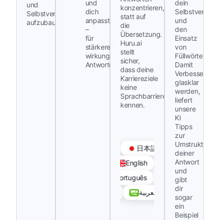
und
dein
und
konzentrieren,
dich
Selbstvertrau
Selbstvertrauen
statt auf
anpasst
und
aufzubauen.
die
–
den
Übersetzung.
für
Einsatz
Huru.ai
stärkere,
von
stellt
wirkungsvollere
Füllwörtern.
sicher,
Antworten.
Damit
dass deine
Verbesserung
Karriereziele
glasklar
keine
werden,
Sprachbarrieren
liefert
kennen.
unsere
KI
Tipps
zur
Umstrukturier
日本語
deiner
Antwort
English
Deutsch
und
Português
Русский
gibt
dir
العربية
汉语
sogar
ein
Beispiel