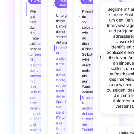
Antwortgenauigkeit
Sprach- und
Selbstvertrauensanalyse
Grammatikanalyse
Beginne mit e
Wie
Klingst
starken Einst
Untergräbt
gut
du
um den Kern
deine
hast
so
Interviewfrage
Darbietung
du
selbstbewusst,
und prägnan
deine
die
wie
adressiere
starken
Frage
du
Unsere KI
Antworten?
tatsächlich
dich
identifiziert 
Unsere
beantwortet?
fühlst?
Schlüsselelem
KI
Unsere
Selbstvertrauen
die du von An
1
analysiert
KI
wird
an einbau
nicht
gleicht
durch
solltest, um 
nur
deine
mehr
Aufmerksamk
deine
Antwort
als
des Intervie
Worte,
mit
nur
zu gewinnen
sondern
den
Worte
zu zeigen, da
auch
Schlüsselpunkten
vermittelt.
die zentral
deine
ab,
Unsere
Anforderu
Sprechmuster.
nach
KI
verstehst
Wir
denen
analysiert
identifizieren
Interviewer
deinen
Füllwörter
suchen,
Stimmton,
und
und
die
Grammatikfehler,
bewertet
Tonhöhe
Halte de
die