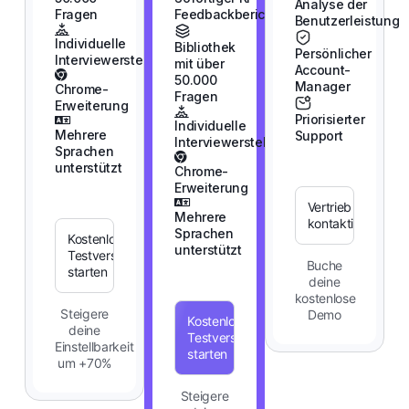
Analyse der
Fragen
Feedbackbericht
Benutzerleistung
Individuelle
Bibliothek
Persönlicher
Interviewerstellung
mit über
Account-
50.000
Manager
Chrome-
Fragen
Erweiterung
Priorisierter
Individuelle
Mehrere
Support
Interviewerstellung
Sprachen
unterstützt
Chrome-
Erweiterung
Vertrieb
Mehrere
kontaktieren
Sprachen
Kostenlose
unterstützt
Testversion
Buche
starten
deine
kostenlose
Steigere
Demo
Kostenlose
deine
Testversion
Einstellbarkeit
starten
um +70%
Steigere