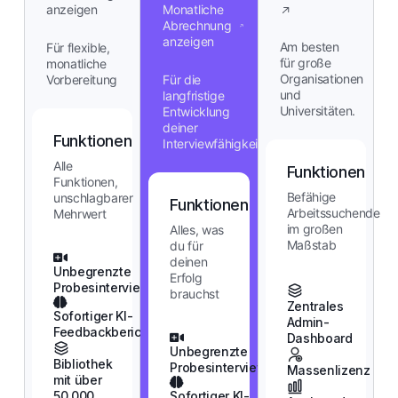
anzeigen
Monatliche
Abrechnung
anzeigen
Am besten
Für flexible,
für große
monatliche
Organisationen
Vorbereitung
Für die
und
langfristige
Universitäten.
Entwicklung
deiner
Funktionen
Interviewfähigkeiten
Alle
Funktionen
Funktionen,
Befähige
unschlagbarer
Funktionen
Arbeitssuchende
Mehrwert
im großen
Alles, was
Maßstab
du für
deinen
Unbegrenzte
Erfolg
Probesinterviews
brauchst
Zentrales
Sofortiger KI-
Admin-
Feedbackbericht
Dashboard
Unbegrenzte
Bibliothek
Probesinterviews
Massenlizenz
mit über
50.000
Sofortiger KI-