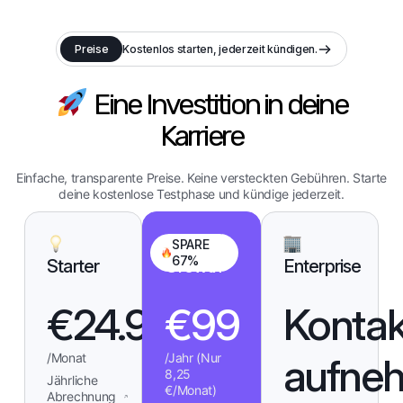
Preise
Kostenlos starten, jederzeit kündigen.
Eine Investition in deine
Karriere
Einfache, transparente Preise. Keine versteckten Gebühren. Starte
deine kostenlose Testphase und kündige jederzeit.
SPARE
67%
Starter
Growth
Enterprise
€
24.99
€
99
Kontak
aufne
/Monat
/Jahr (Nur
8,25
Jährliche
€/Monat)
Abrechnung