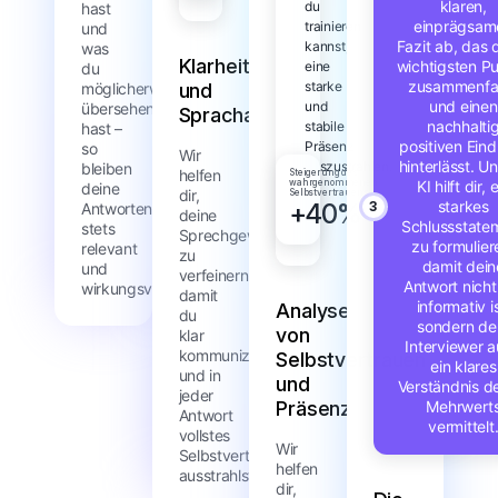
klaren,
du
hast
einprägsam
trainieren
und
Fazit ab, das 
kannst,
was
Klarheits-
wichtigsten P
eine
du
zusammenfa
starke
möglicherweise
und
und einen
und
übersehen
Sprachanalyse
nachhalti
stabile
hast –
positiven Ein
Präsenz
so
Wir
hinterlässt. U
auszustrahlen.
bleiben
helfen
Steigerung des
wahrgenommenen
KI hilft dir, 
deine
dir,
Selbstvertrauens
starkes
+40%
3
Antworten
deine
Schlussstate
stets
Sprechgewohnheiten
zu formulier
relevant
zu
damit dein
und
verfeinern,
Antwort nicht
wirkungsvoll.
damit
informativ is
Analyse
du
sondern d
von
klar
Interviewer 
kommunizierst
Selbstvertrauen
ein klares
und in
und
Verständnis d
jeder
Präsenz
Mehrwert
Antwort
vermittelt
vollstes
Wir
Selbstvertrauen
helfen
ausstrahlst.
dir,