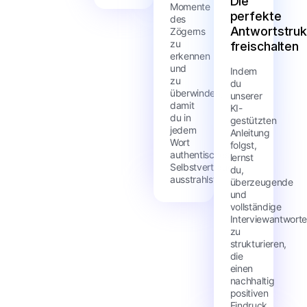
Die
Momente
perfekte
des
Antwortstruk
Zögerns
zu
freischalten
erkennen
und
Indem
zu
du
überwinden,
unserer
damit
KI-
du in
gestützten
jedem
Anleitung
Wort
folgst,
authentisches
lernst
Selbstvertrauen
du,
ausstrahlst.
überzeugende
und
vollständige
Interviewantwort
zu
strukturieren,
die
einen
nachhaltig
positiven
Eindruck