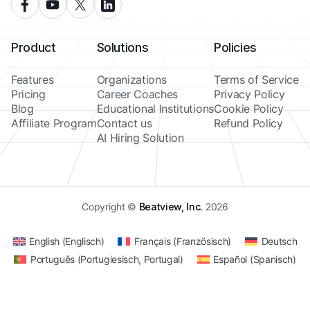
Product
Solutions
Policies
Features
Organizations
Terms of Service
Pricing
Career Coaches
Privacy Policy
Blog
Educational Institutions
Cookie Policy
Affiliate Program
Contact us
Refund Policy
AI Hiring Solution
Copyright ©
Beatview, Inc.
2026
English
(
Englisch
)
Français
(
Französisch
)
Deutsch
Português
(
Portugiesisch, Portugal
)
Español
(
Spanisch
)